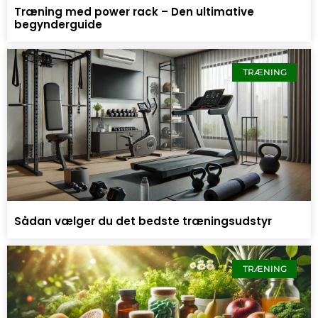
Træning med power rack – Den ultimative
begynderguide
TRÆNING
Sådan vælger du det bedste træningsudstyr
TRÆNING