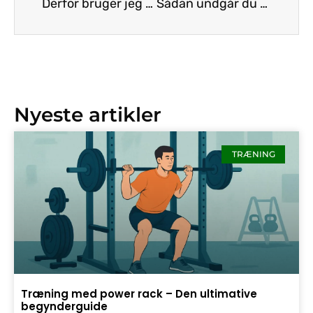
Derfor bruger jeg en pedaltræner på kontoret
Sådan undgår du ondt i ryggen efter styrketræning
Nyeste artikler
TRÆNING
Træning med power rack – Den ultimative
begynderguide