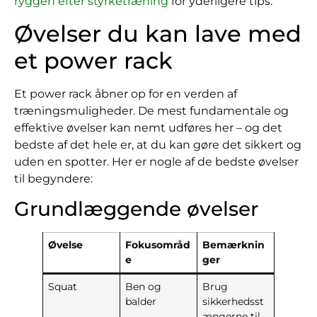
ryggen efter styrketræning
for yderligere tips.
Øvelser du kan lave med
et power rack
Et power rack åbner op for en verden af
træningsmuligheder. De mest fundamentale og
effektive øvelser kan nemt udføres her – og det
bedste af det hele er, at du kan gøre det sikkert og
uden en spotter. Her er nogle af de bedste øvelser
til begyndere:
Grundlæggende øvelser
Øvelse
Fokusområd
Bemærknin
e
ger
Squat
Ben og
Brug
balder
sikkerhedsst
ængerne til