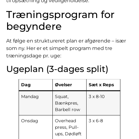
til opsætning og vedligeholdelse.
Træningsprogram for
begyndere
At følge en struktureret plan er afgørende – især
som ny. Her er et simpelt program med tre
træningsdage pr. uge:
Ugeplan (3-dages split)
Dag
Øvelser
Sæt x Reps
Mandag
Squat,
3 x 8-10
Bænkpres,
Barbell row
Onsdag
Overhead
3 x 6-8
press, Pull-
ups, Dødløft